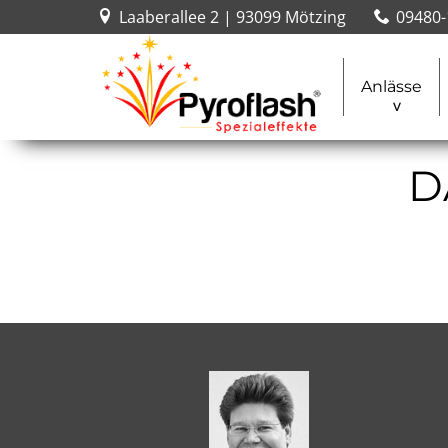
Laaberallee 2 | 93099 Mötzing
09480-
Anlässe
D